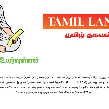
சியம்) வலைதளத்தில் தமிழ் சம்பந்தப்பட்ட அனைத்து தகவல்களையும் தொகுத்து 
்பெறுங்கள். இது மட்டுமல்லாமல் யுபிஎஸ்சி தேர்வில் (UPSC EXAM) தமிழை விருப்பப
ன்ற தலைப்பில் தகவல்களை தொகுத்து வழங்க உள்ளோம். படித்து தேர்வில் வெற்றி 
அனைவருக்கும் வாழ்த்துக்களை தெரிவித்துக் கொள்கிறோம்.