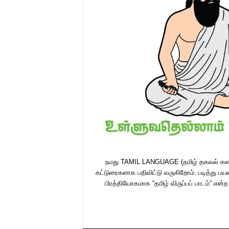
நமது TAMIL LANGUAGE (தமிழ் தகவல் களஞ்
கட்டுரைகளாக பதிவிட்டு வருகிறோம். படித்து பயன
பிரத்தியோகமாக “தமிழ் விருப்பப் பாடம்” எ