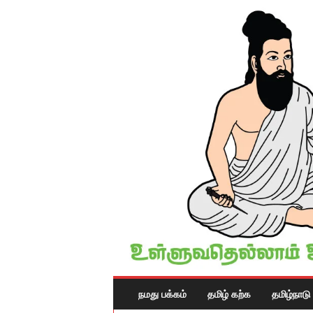
T
நமது பக்கம்
தமிழ் கற்க
தமிழ்நாடு
A
M