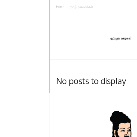
I
Home
தமிழ் தலைவர்கள்
L
L
A
N
G
தமிழக ஊர்கள்
U
A
G
E
No posts to display