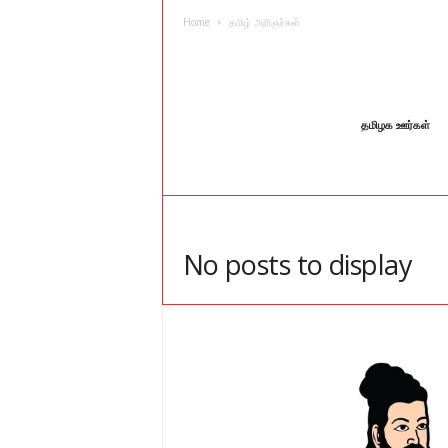
I
Home
தமிழ் அறிஞர்கள்
L
L
A
N
G
தமிழக ஊர்கள்
U
A
G
E
No posts to display