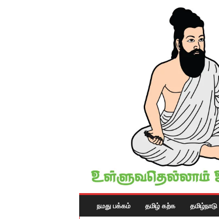
T
நமது பக்கம்
தமிழ் கற்க
தமிழ்நாடு
A
M