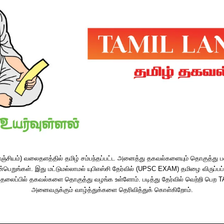
சியம்) வலைதளத்தில் தமிழ் சம்பந்தப்பட்ட அனைத்து தகவல்களையும் தொகுத்து 
்பெறுங்கள். இது மட்டுமல்லாமல் யுபிஎஸ்சி தேர்வில் (UPSC EXAM) தமிழை விருப்பப
ன்ற தலைப்பில் தகவல்களை தொகுத்து வழங்க உள்ளோம். படித்து தேர்வில் வெற்றி 
அனைவருக்கும் வாழ்த்துக்களை தெரிவித்துக் கொள்கிறோம்.