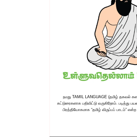
நமது TAMIL LANGUAGE (தமிழ் தகவல் களஞ்
கட்டுரைகளாக பதிவிட்டு வருகிறோம். படித்து பயன
பிரத்தியோகமாக “தமிழ் விருப்பப் பாடம்” எ